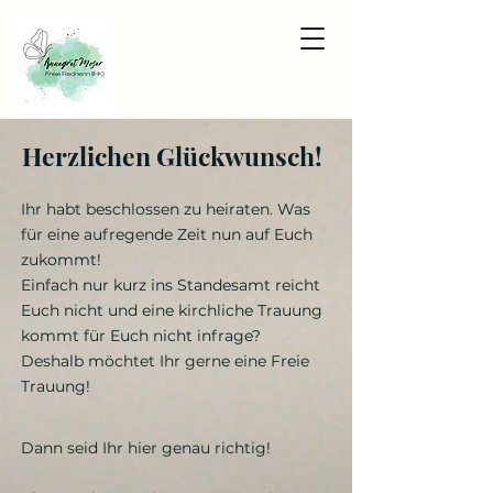
Herzlichen Glückwunsch!
Ihr habt beschlossen zu heiraten. Was
für eine aufregende Zeit nun auf Euch
zukommt!
Einfach nur kurz ins Standesamt reicht
Euch nicht und eine kirchliche Trauung
kommt für Euch nicht infrage?
Deshalb möchtet Ihr gerne eine Freie
Trauung!
Dann seid Ihr hier genau richtig!