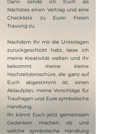
Dann sende ich Euch als
Nächstes einen Vertrag und eine
Checkliste zu Eurer Freien
Trauung zu.
Nachdem Ihr mir die Unterlagen
zurückgeschickt habt, lasse ich
meine Kreativität walten und Ihr
bekommt meine kleine
Hochzeitsbroschüre, die ganz auf
Euch abgestimmt ist, einen
Ablaufplan, meine Vorschläge für
Traufragen und Eure symbolische
Handlung.
Ihr könnt Euch jetzt gemeinsam
Gedanken machen, ob und
welche symbolische Handlung